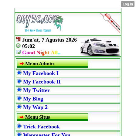
Jum'at, 7 Agustus 2026
05:02
G
o
o
d
N
i
g
h
t
A
l
l
.
.
Menu Admin
My Facebook I
My Facebook II
My Twitter
My Blog
My Wap 2
Menu Situs
Trick Facebook
Wapmaster For You