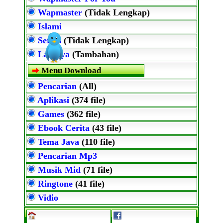
Wapmaster
(Tidak Lengkap)
Islami
Servis
(Tidak Lengkap)
Lainnya
(Tambahan)
Menu Download
Pencarian
(All)
Aplikasi
(374 file)
Games
(362 file)
Ebook Cerita
(43 file)
Tema Java
(110 file)
Pencarian Mp3
Musik Mid
(71 file)
Ringtone
(41 file)
Vidio